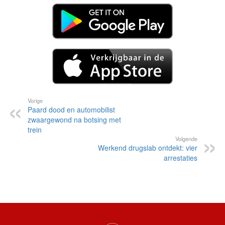
Vorige
Paard dood en automobilist
zwaargewond na botsing met
trein
Volgende
Werkend drugslab ontdekt: vier
arrestaties