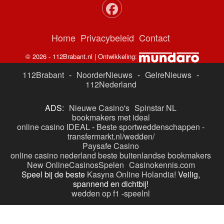
Home
Privacybeleid
Contact
© 2026 - 112Brabant.nl | Ontwikkeling:
112Brabant
-
NoorderNieuws
-
GelreNieuws
-
112Nederland
ADS:
Nieuwe Casino's
Spinstar NL
bookmakers met ideal
online casino IDEAL
-
Beste sportweddenschappen -
transfermarkt.nl/wedden/
Paysafe Casino
online casino nederland
beste buitenlandse bookmakers
New OnlineCasinosSpelen
Casinokennis.com
Speel bij de beste
Kasyna Online Holandia!
Veilig,
spannend en dichtbij!
wedden op f1
-
speelnl