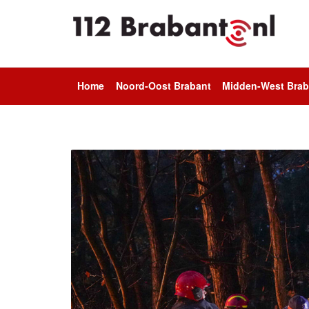
Home
Noord-Oost Brabant
Midden-West Brab