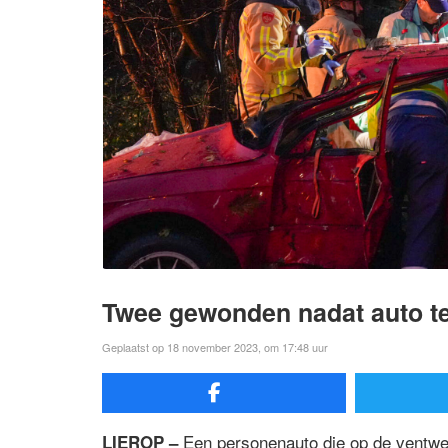
Twee gewonden nadat auto t
Geplaatst op 18 november 2023, om 17:48 uur
Een personenauto die op de ventwe
LIEROP –