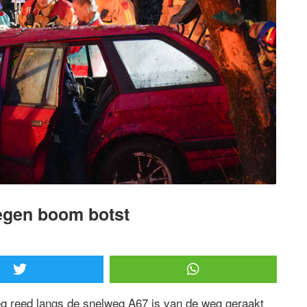
egen boom botst
g reed langs de snelweg A67 is van de weg geraakt