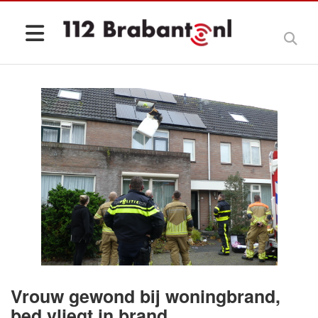
Vrouw gewond bij woningbrand,
bed vliegt in brand