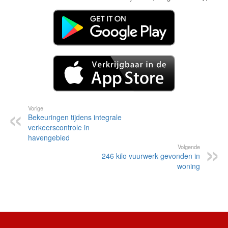
Vorige
Bekeuringen tijdens integrale
verkeerscontrole in
havengebied
Volgende
246 kilo vuurwerk gevonden in
woning