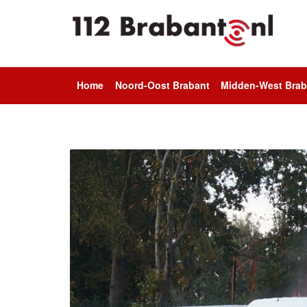
Home
Noord-Oost Brabant
Midden-West Brab