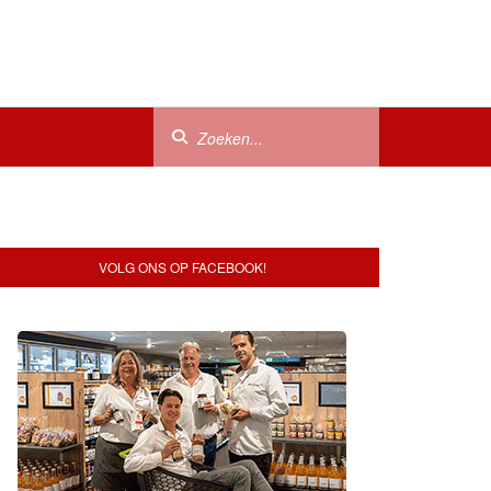
VOLG ONS OP FACEBOOK!