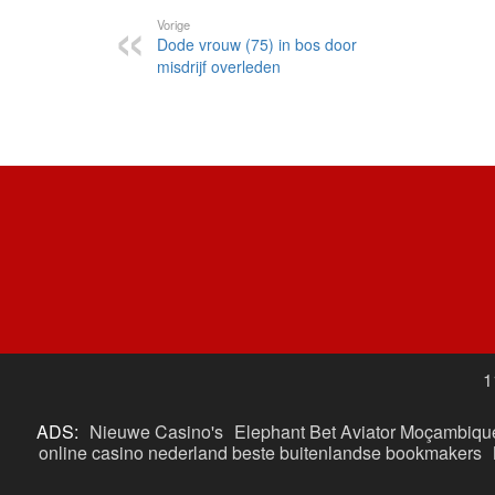
Vorige
Dode vrouw (75) in bos door
misdrijf overleden
1
ADS:
Nieuwe Casino's
Elephant Bet Aviator Moçambiqu
online casino nederland
beste buitenlandse bookmakers