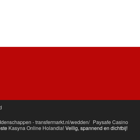
d
denschappen - transfermarkt.nl/wedden/
Paysafe Casino
este
Kasyna Online Holandia!
Veilig, spannend en dichtbij!