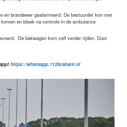
tie en brandweer gealarmeerd. De bestuurder kon met
 komen en bleek na controle in de ambulance
gevoerd. De bakwagen kom zelf verder rijden. Door
sapp!
https://whatsapp.112brabant.nl