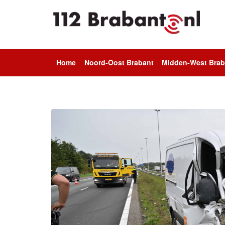
Home
Noord-Oost Brabant
Midden-West Brab