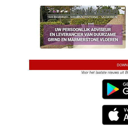
DOWNL
Voor het laatste nieuws uit 