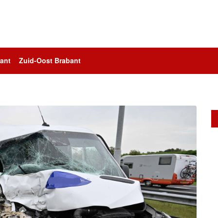
ant
Zuid-Oost Brabant