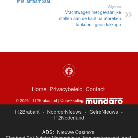
met lantaarnpaal
Volgende
Vrachtwagen met gevaarlijke
stoffen aan de kant na afbreken
tankdeel, geen lekkage
Home
Privacybeleid
Contact
© 2026 - 112Brabant.nl | Ontwikkeling:
112Brabant
-
NoorderNieuws
-
GelreNieuws
-
112Nederland
ADS:
Nieuwe Casino's
Elephant Bet Aviator Moçambique
bookmakers met ideal