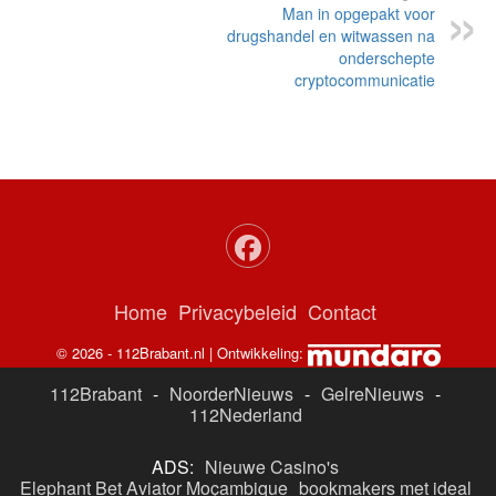
Man in opgepakt voor
drugshandel en witwassen na
onderschepte
cryptocommunicatie
Home
Privacybeleid
Contact
© 2026 - 112Brabant.nl | Ontwikkeling:
112Brabant
-
NoorderNieuws
-
GelreNieuws
-
112Nederland
ADS:
Nieuwe Casino's
Elephant Bet Aviator Moçambique
bookmakers met ideal