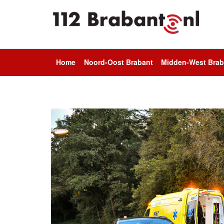
Home
Noord-Oost Brabant
Midden-West Brab