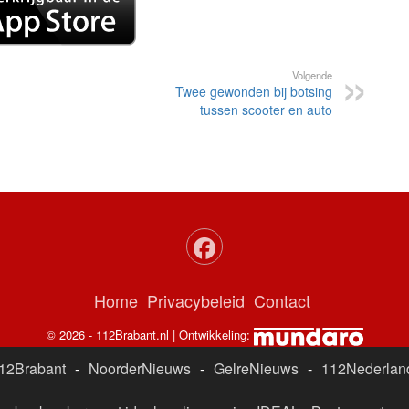
Volgende
Twee gewonden bij botsing
tussen scooter en auto
Home
Privacybeleid
Contact
© 2026 - 112Brabant.nl | Ontwikkeling:
12Brabant
-
NoorderNieuws
-
GelreNieuws
-
112Nederlan