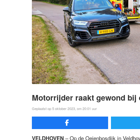
Motorrijder raakt gewond bij
Geplaatst op 5 oktober 2023, om 20:01 uur
– Op de Oeienbosdijk in Veldho
VELDHOVEN