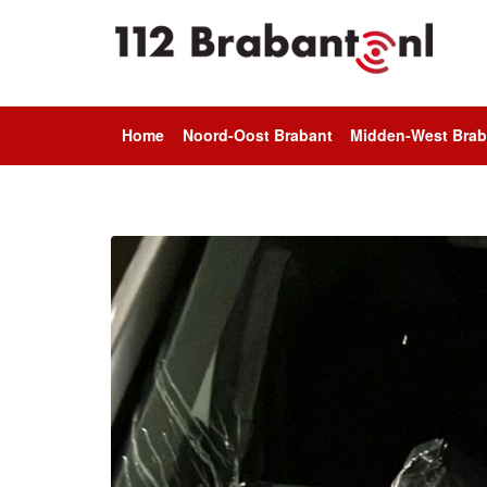
Home
Noord-Oost Brabant
Midden-West Brab