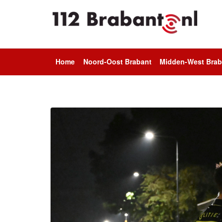
Home
Noord-Oost Brabant
Midden-West Brab