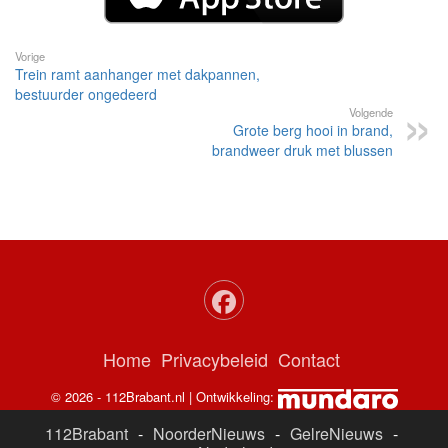
Vorige
Trein ramt aanhanger met dakpannen,
bestuurder ongedeerd
Volgende
Grote berg hooi in brand,
brandweer druk met blussen
Home
Privacybeleid
Contact
© 2026 - 112Brabant.nl | Ontwikkeling:
112Brabant
-
NoorderNieuws
-
GelreNieuws
-