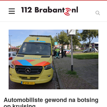
Automobiliste gewond na botsing
op kruising