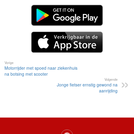
Vorige
Motorrijder met spoed naar ziekenhuis
na botsing met scooter
Volgende
Jonge fietser ernstig gewond na
aanrijding