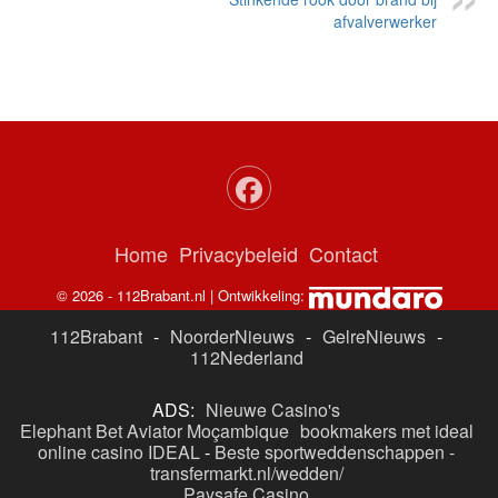
afvalverwerker
Home
Privacybeleid
Contact
© 2026 - 112Brabant.nl | Ontwikkeling:
112Brabant
-
NoorderNieuws
-
GelreNieuws
-
112Nederland
ADS:
Nieuwe Casino's
Elephant Bet Aviator Moçambique
bookmakers met ideal
online casino IDEAL
-
Beste sportweddenschappen -
transfermarkt.nl/wedden/
Paysafe Casino