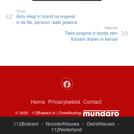
Vorige
Auto vliegt in brand na ongeval
in de file, persoon raakt gewond
Volgende
Twee jongens in bootje zien
lichaam drijven in kanaal
Home
Privacybeleid
Contact
© 2026 - 112Brabant.nl | Ontwikkeling:
112Brabant
-
NoorderNieuws
-
GelreNieuws
-
112Nederland