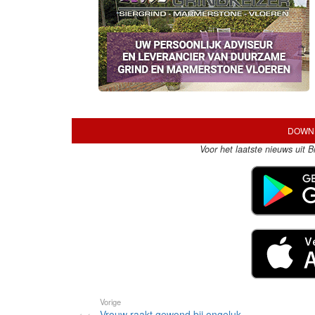
DOWNL
Voor het laatste nieuws uit 
Vorige
Vrouw raakt gewond bij ongeluk,