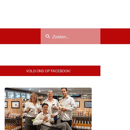
VOLG ONS OP FACEBOOK!