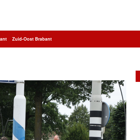
ant
Zuid-Oost Brabant