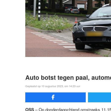
Auto botst tegen paal, automo
Geplaatst op 10 augustus 2023, om 14:23 uur
– Op donderdagochtend omstreeks 11.15 uu
OSS