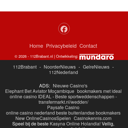
Home
Privacybeleid
Contact
© 2026 - 112Brabant.nl | Ontwikkeling:
112Brabant
-
NoorderNieuws
-
GelreNieuws
-
112Nederland
ADS:
Nieuwe Casino's
Elephant Bet Aviator Moçambique
bookmakers met ideal
online casino IDEAL
-
Beste sportweddenschappen -
transfermarkt.nl/wedden/
Paysafe Casino
online casino nederland
beste buitenlandse bookmakers
New OnlineCasinosSpelen
Casinokennis.com
Speel bij de beste
Kasyna Online Holandia!
Veilig,