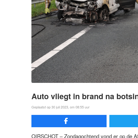
Auto vliegt in brand na bots
Geplaatst op 30 juli 2023, om 08:55 uur
OIRSCHOT – Zondagochtend vond er op de A58