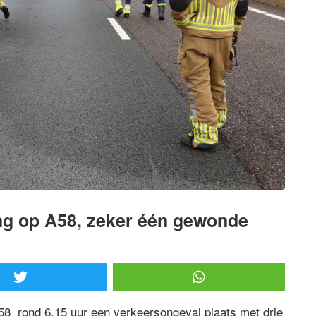
ing op A58, zeker één gewonde
 rond 6.15 uur een verkeersongeval plaats met drie