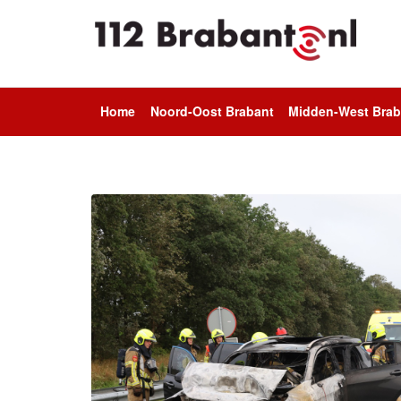
Home
Noord-Oost Brabant
Midden-West Brab