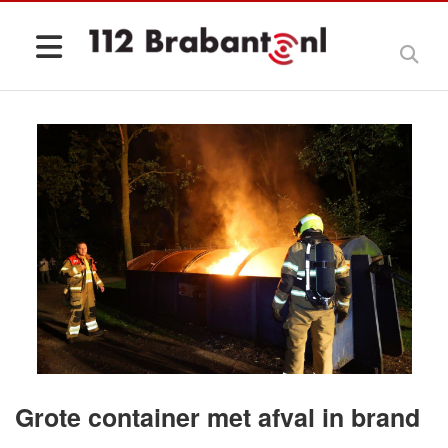
Grote container met afval in brand