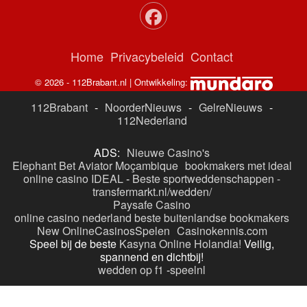
Home
Privacybeleid
Contact
© 2026 - 112Brabant.nl | Ontwikkeling:
112Brabant
-
NoorderNieuws
-
GelreNieuws
-
112Nederland
ADS:
Nieuwe Casino's
Elephant Bet Aviator Moçambique
bookmakers met ideal
online casino IDEAL
-
Beste sportweddenschappen -
transfermarkt.nl/wedden/
Paysafe Casino
online casino nederland
beste buitenlandse bookmakers
New OnlineCasinosSpelen
Casinokennis.com
Speel bij de beste
Kasyna Online Holandia!
Veilig,
spannend en dichtbij!
wedden op f1
-
speelnl