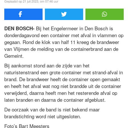
Geplaatst op 21 juli 2023, om 07:46 uur
Bij het Engelermeer in Den Bosch is
DEN BOSCH-
donderdagavond een container met afval in vlammen op
gegaan. Rond de klok van half 11 kreeg de brandweer
van Vlijmen de melding van de containerbrand aan de
Gemeint.
Bij aankomst stond aan de zijde van het
naturistenstrand een grote container met strand-afval in
brand. De brandweer heeft de container open gemaakt
en heeft het afval wat nog niet brandde uit de container
verwijderd, daarna heeft men het resterende afval op
laten branden en daarna de container afgeblust.
De oorzaak van de band is niet bekend maar
brandstichting word niet uitgesloten.
Foto’s Bart Meesters