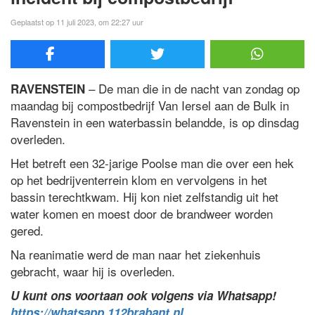
Geplaatst op 11 juli 2023, om 22:27 uur
– De man die in de nacht van zondag op
RAVENSTEIN
maandag bij compostbedrijf Van Iersel aan de Bulk in
Ravenstein in een waterbassin belandde, is op dinsdag
overleden.
Het betreft een 32-jarige Poolse man die over een hek
op het bedrijventerrein klom en vervolgens in het
bassin terechtkwam. Hij kon niet zelfstandig uit het
water komen en moest door de brandweer worden
gered.
Na reanimatie werd de man naar het ziekenhuis
gebracht, waar hij is overleden.
U kunt ons voortaan ook volgens via Whatsapp!
https://whatsapp.112brabant.nl