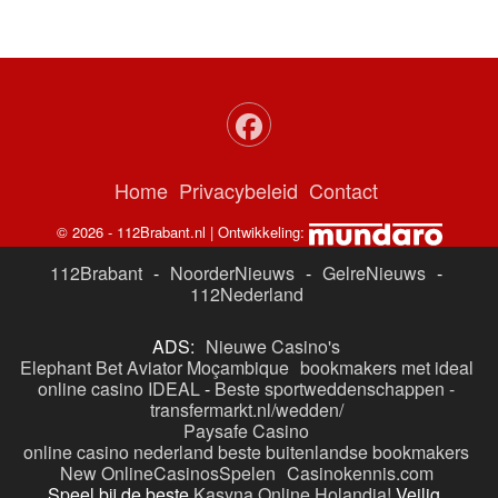
Home
Privacybeleid
Contact
© 2026 - 112Brabant.nl | Ontwikkeling:
112Brabant
-
NoorderNieuws
-
GelreNieuws
-
112Nederland
ADS:
Nieuwe Casino's
Elephant Bet Aviator Moçambique
bookmakers met ideal
online casino IDEAL
-
Beste sportweddenschappen -
transfermarkt.nl/wedden/
Paysafe Casino
online casino nederland
beste buitenlandse bookmakers
New OnlineCasinosSpelen
Casinokennis.com
Speel bij de beste
Kasyna Online Holandia!
Veilig,