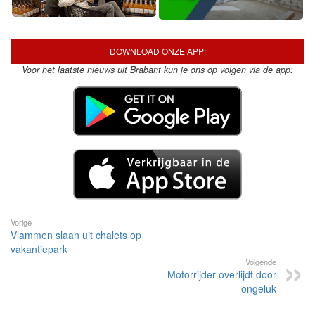
DOWNLOAD ONZE APP!
Voor het laatste nieuws uit Brabant kun je ons op volgen via de app:
Vorige
Vlammen slaan uit chalets op
vakantiepark
Volgende
Motorrijder overlijdt door
ongeluk