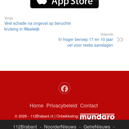
Vorige
Veel schade na ongeval op beruchte
kruising in Waalwijk
Volgende
In hoger beroep 17 en 10 jaar
cel voor reeks aanslagen
Home
Privacybeleid
Contact
© 2026 - 112Brabant.nl | Ontwikkeling:
112Brabant
-
NoorderNieuws
-
GelreNieuws
-