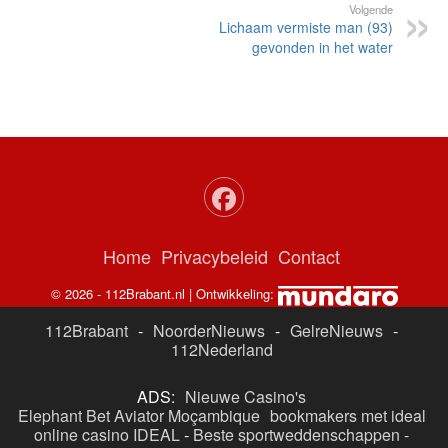
Volgende
Lichaam vermiste man (93)
gevonden in het water
Home
Privacybeleid
Contact
© 2026 - 112Brabant.nl | Ontwikkeling:
112Brabant
-
NoorderNieuws
-
GelreNieuws
-
112Nederland
ADS:
Nieuwe Casino's
Elephant Bet Aviator Moçambique
bookmakers met ideal
online casino IDEAL
-
Beste sportweddenschappen -