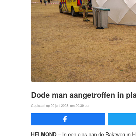
Dode man aangetroffen in pl
Geplaatst op 20 juni 2023, om 20:39 uur
– In een plas aan de Raktweg in H
HELMOND