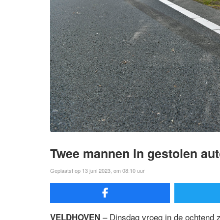
Twee mannen in gestolen aut
Geplaatst op 13 juni 2023, om 08:10 uur
– Dinsdag vroeg in de ochtend 
VELDHOVEN