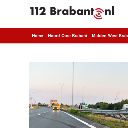
Home
Noord-Oost Brabant
Midden-West Brab