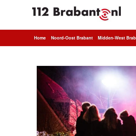
Home
Noord-Oost Brabant
Midden-West Brab