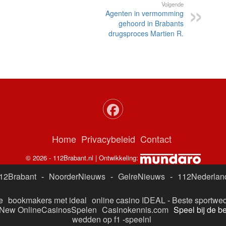
Volgende
Agenten in vermomming
gehoord in Brabants
drugsproces Martien R.
Home
Privacybeleid
Contact
© 2026 - 112Brabant.nl | Ontwikkeling:
12Brabant
-
NoorderNieuws
-
GelreNieuws
-
112Nederlan
e
bookmakers met ideal
online casino IDEAL
-
Beste sportwed
New OnlineCasinosSpelen
Casinokennis.com
Speel bij de b
wedden op f1
-
speelnl