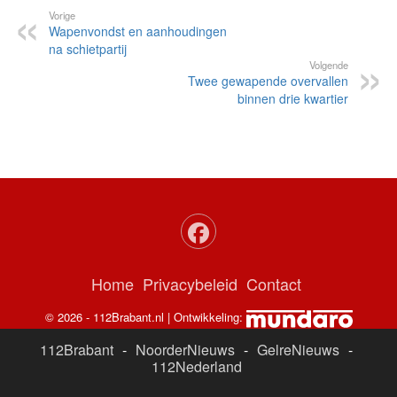
Vorige
Wapenvondst en aanhoudingen
na schietpartij
Volgende
Twee gewapende overvallen
binnen drie kwartier
Home
Privacybeleid
Contact
© 2026 - 112Brabant.nl | Ontwikkeling:
112Brabant
-
NoorderNieuws
-
GelreNieuws
-
112Nederland