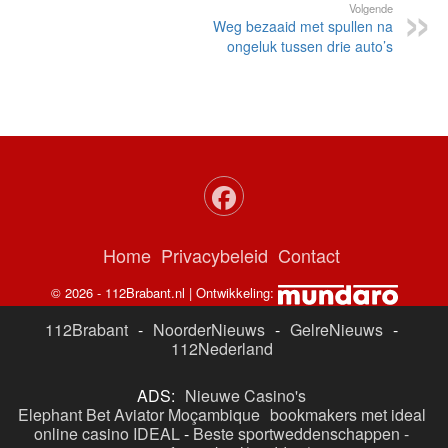
Volgende
Weg bezaaid met spullen na
ongeluk tussen drie auto’s
Home
Privacybeleid
Contact
© 2026 - 112Brabant.nl | Ontwikkeling:
112Brabant
-
NoorderNieuws
-
GelreNieuws
-
112Nederland
ADS:
Nieuwe Casino's
Elephant Bet Aviator Moçambique
bookmakers met ideal
online casino IDEAL
-
Beste sportweddenschappen -