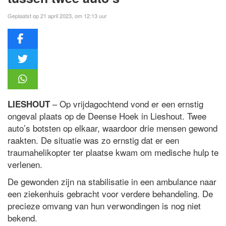
Geplaatst op 21 april 2023, om 12:13 uur
– Op vrijdagochtend vond er een ernstig
LIESHOUT
ongeval plaats op de Deense Hoek in Lieshout. Twee
auto’s botsten op elkaar, waardoor drie mensen gewond
raakten. De situatie was zo ernstig dat er een
traumahelikopter ter plaatse kwam om medische hulp te
verlenen.
De gewonden zijn na stabilisatie in een ambulance naar
een ziekenhuis gebracht voor verdere behandeling. De
precieze omvang van hun verwondingen is nog niet
bekend.