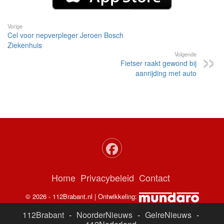
Vorige
Cel voor nepverpleger Jeroen Bosch
Ziekenhuis
Volgende
Fietser raakt gewond bij
aanrijding met auto
Home
Privacybeleid
Contact
© 2026 - 112Brabant.nl | Ontwikkeling:
112Brabant
-
NoorderNieuws
-
GelreNieuws
-