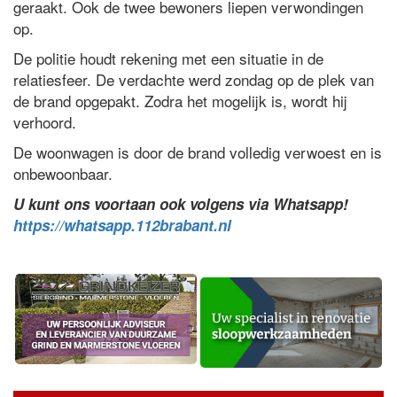
geraakt. Ook de twee bewoners liepen verwondingen
op.
De politie houdt rekening met een situatie in de
relatiesfeer. De verdachte werd zondag op de plek van
de brand opgepakt. Zodra het mogelijk is, wordt hij
verhoord.
De woonwagen is door de brand volledig verwoest en is
onbewoonbaar.
U kunt ons voortaan ook volgens via Whatsapp!
https://whatsapp.112brabant.nl