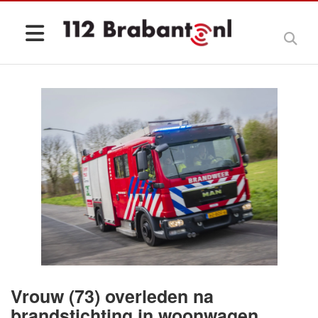
Vrouw (73) overleden na
brandstichting in woonwagen