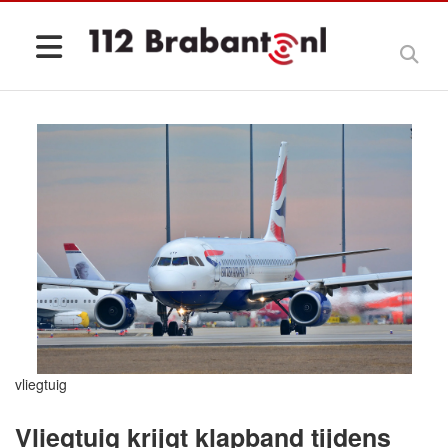
vliegtuig
Vliegtuig krijgt klapband tijdens