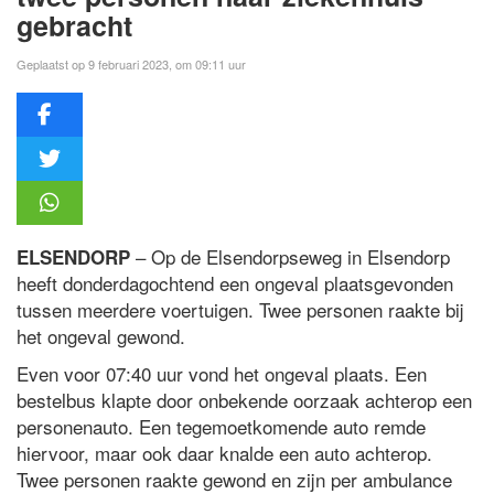
gebracht
Geplaatst op 9 februari 2023, om 09:11 uur
– Op de Elsendorpseweg in Elsendorp
ELSENDORP
heeft donderdagochtend een ongeval plaatsgevonden
tussen meerdere voertuigen. Twee personen raakte bij
het ongeval gewond.
Even voor 07:40 uur vond het ongeval plaats. Een
bestelbus klapte door onbekende oorzaak achterop een
personenauto. Een tegemoetkomende auto remde
hiervoor, maar ook daar knalde een auto achterop.
Twee personen raakte gewond en zijn per ambulance