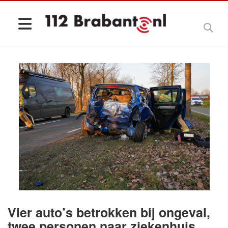
Vier auto’s betrokken bij ongeval,
twee personen naar ziekenhuis