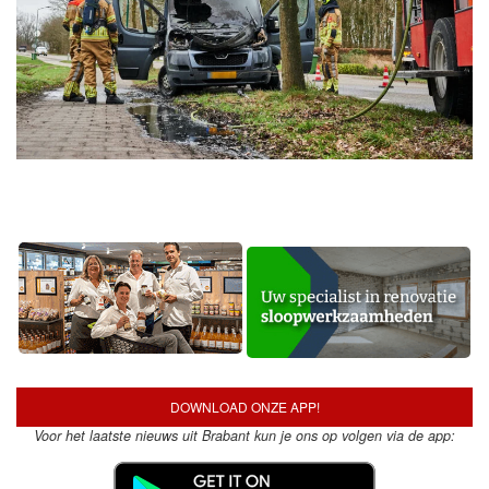
DOWNLOAD ONZE APP!
Voor het laatste nieuws uit Brabant kun je ons op volgen via de app: