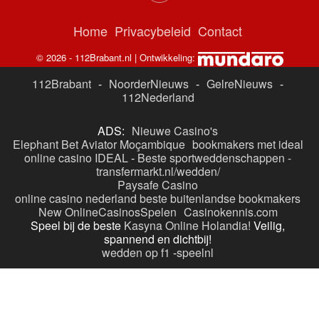
Home
Privacybeleid
Contact
© 2026 - 112Brabant.nl | Ontwikkeling:
112Brabant
-
NoorderNieuws
-
GelreNieuws
-
112Nederland
ADS:
Nieuwe Casino's
Elephant Bet Aviator Moçambique
bookmakers met ideal
online casino IDEAL
-
Beste sportweddenschappen -
transfermarkt.nl/wedden/
Paysafe Casino
online casino nederland
beste buitenlandse bookmakers
New OnlineCasinosSpelen
Casinokennis.com
Speel bij de beste
Kasyna Online Holandia!
Veilig,
spannend en dichtbij!
wedden op f1
-
speelnl