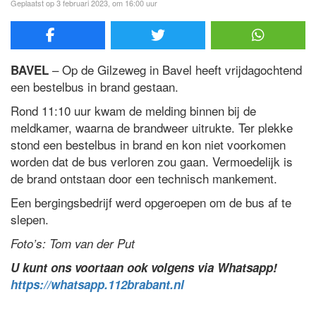
Geplaatst op 3 februari 2023, om 16:00 uur
– Op de Gilzeweg in Bavel heeft vrijdagochtend
BAVEL
een bestelbus in brand gestaan.
Rond 11:10 uur kwam de melding binnen bij de
meldkamer, waarna de brandweer uitrukte. Ter plekke
stond een bestelbus in brand en kon niet voorkomen
worden dat de bus verloren zou gaan. Vermoedelijk is
de brand ontstaan door een technisch mankement.
Een bergingsbedrijf werd opgeroepen om de bus af te
slepen.
Foto’s: Tom van der Put
U kunt ons voortaan ook volgens via Whatsapp!
https://whatsapp.112brabant.nl