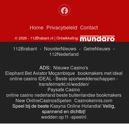
Home
Privacybeleid
Contact
© 2026 - 112Brabant.nl | Ontwikkeling:
112Brabant
-
NoorderNieuws
-
GelreNieuws
-
112Nederland
ADS:
Nieuwe Casino's
Elephant Bet Aviator Moçambique
bookmakers met ideal
online casino IDEAL
-
Beste sportweddenschappen -
transfermarkt.nl/wedden/
Paysafe Casino
online casino nederland
beste buitenlandse bookmakers
New OnlineCasinosSpelen
Casinokennis.com
Speel bij de beste
Kasyna Online Holandia!
Veilig,
spannend en dichtbij!
wedden op f1
-
speelnl