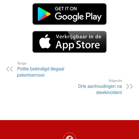
Vorige
Politie beëindigd illegaal
pokertoernooi
Volgende
Drie aanhoudingen na
steekincident