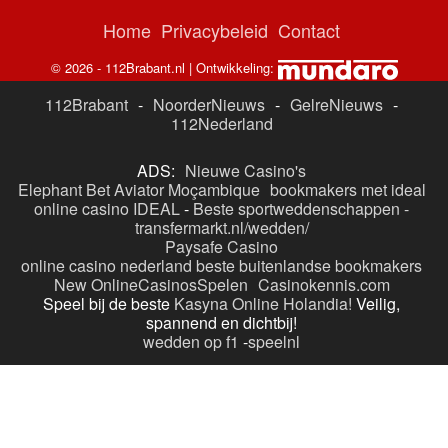
Home
Privacybeleid
Contact
© 2026 - 112Brabant.nl | Ontwikkeling:
112Brabant
-
NoorderNieuws
-
GelreNieuws
-
112Nederland
ADS:
Nieuwe Casino's
Elephant Bet Aviator Moçambique
bookmakers met ideal
online casino IDEAL
-
Beste sportweddenschappen -
transfermarkt.nl/wedden/
Paysafe Casino
online casino nederland
beste buitenlandse bookmakers
New OnlineCasinosSpelen
Casinokennis.com
Speel bij de beste
Kasyna Online Holandia!
Veilig,
spannend en dichtbij!
wedden op f1
-
speelnl