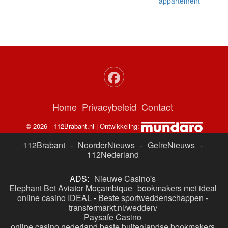
appartement
Home
Privacybeleid
Contact
© 2026 - 112Brabant.nl | Ontwikkeling:
112Brabant
-
NoorderNieuws
-
GelreNieuws
-
112Nederland
ADS:
Nieuwe Casino's
Elephant Bet Aviator Moçambique
bookmakers met ideal
online casino IDEAL
-
Beste sportweddenschappen -
transfermarkt.nl/wedden/
Paysafe Casino
online casino nederland
beste buitenlandse bookmakers