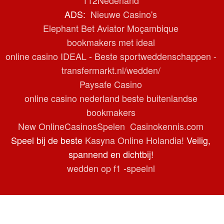
ADS:
Nieuwe Casino's
Elephant Bet Aviator Moçambique
bookmakers met ideal
online casino IDEAL
-
Beste sportweddenschappen -
transfermarkt.nl/wedden/
Paysafe Casino
online casino nederland
beste buitenlandse
bookmakers
New OnlineCasinosSpelen
Casinokennis.com
Speel bij de beste
Kasyna Online Holandia!
Veilig,
spannend en dichtbij!
wedden op f1
-
speelnl