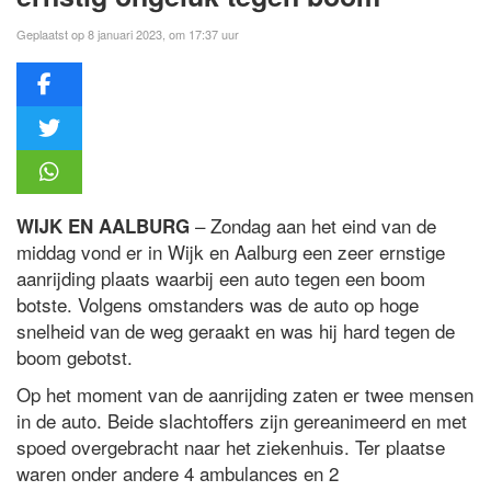
Geplaatst op 8 januari 2023, om 17:37 uur
– Zondag aan het eind van de
WIJK EN AALBURG
middag vond er in Wijk en Aalburg een zeer ernstige
aanrijding plaats waarbij een auto tegen een boom
botste. Volgens omstanders was de auto op hoge
snelheid van de weg geraakt en was hij hard tegen de
boom gebotst.
Op het moment van de aanrijding zaten er twee mensen
in de auto. Beide slachtoffers zijn gereanimeerd en met
spoed overgebracht naar het ziekenhuis. Ter plaatse
waren onder andere 4 ambulances en 2