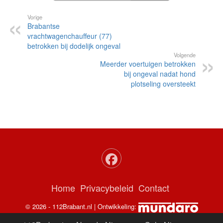
Vorige
Brabantse
vrachtwagenchauffeur (77)
betrokken bij dodelijk ongeval
Volgende
Meerder voertuigen betrokken
bij ongeval nadat hond
plotseling oversteekt
Home
Privacybeleid
Contact
© 2026 - 112Brabant.nl | Ontwikkeling: