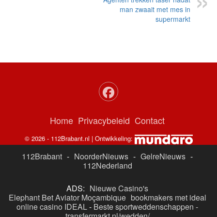
man zwaait met mes in
supermarkt
Home
Privacybeleid
Contact
© 2026 - 112Brabant.nl | Ontwikkeling:
112Brabant
-
NoorderNieuws
-
GelreNieuws
-
112Nederland
ADS:
Nieuwe Casino's
Elephant Bet Aviator Moçambique
bookmakers met ideal
online casino IDEAL
-
Beste sportweddenschappen -
transfermarkt.nl/wedden/