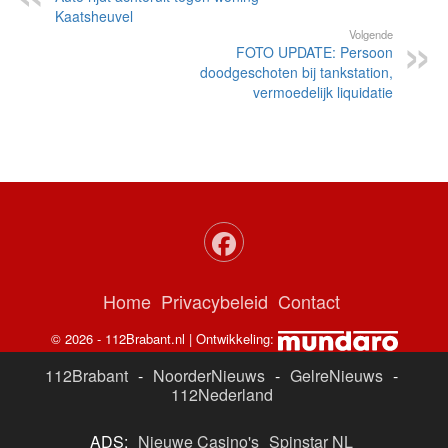
Kaatsheuvel
Volgende
FOTO UPDATE: Persoon
doodgeschoten bij tankstation,
vermoedelijk liquidatie
Home
Privacybeleid
Contact
© 2026 - 112Brabant.nl | Ontwikkeling:
112Brabant
-
NoorderNieuws
-
GelreNieuws
-
112Nederland
ADS:
Nieuwe Casino's
Spinstar NL