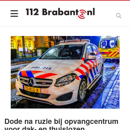
Dode na ruzie bij opvangcentrum
voor dak- en thuislozen