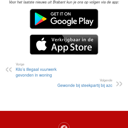
Voor het laatste nieuws uit Brabant kun je ons op volgen via de app:
Vorige
Kilo’s illegaal vuurwerk
gevonden in woning
Volgende
Gewonde bij steekpartij bij azc