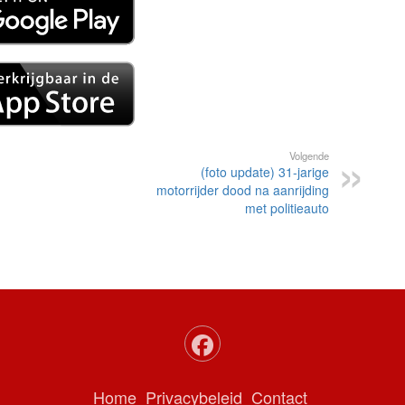
Volgende
(foto update) 31-jarige
motorrijder dood na aanrijding
met politieauto
Home
Privacybeleid
Contact