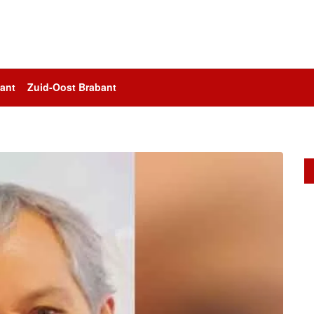
ant
Zuid-Oost Brabant