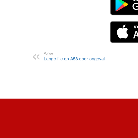
Vorige
Lange file op A58 door ongeval