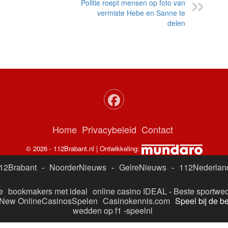
Politie roept mensen op foto van
vermiste Hebe en Sanne te
delen
Home
Privacybeleid
Contact
© 2026 - 112Brabant.nl | Ontwikkeling:
12Brabant
-
NoorderNieuws
-
GelreNieuws
-
112Nederlan
e
bookmakers met ideal
online casino IDEAL
-
Beste sportwed
New OnlineCasinosSpelen
Casinokennis.com
Speel bij de b
wedden op f1
-
speelnl