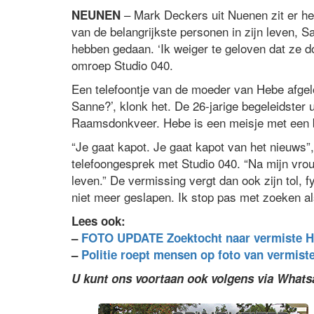
– Mark Deckers uit Nuenen zit er h
NEUNEN
van de belangrijkste personen in zijn leven, S
hebben gedaan. ‘Ik weiger te geloven dat ze doo
omroep Studio 040.
Een telefoontje van de moeder van Hebe afgel
Sanne?’, klonk het. De 26-jarige begeleidster
Raamsdonkveer. Hebe is een meisje met een be
“Je gaat kapot. Je gaat kapot van het nieuws
telefoongesprek met Studio 040. “Na mijn vrouw
leven.” De vermissing vergt dan ook zijn tol, 
niet meer geslapen. Ik stop pas met zoeken al
Lees ook:
–
FOTO UPDATE Zoektocht naar vermiste H
–
Politie roept mensen op foto van vermist
U kunt ons voortaan ook volgens via What