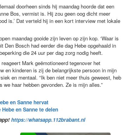
elemaal doorheen sinds hij maandag hoorde dat een
anne Bos, vermist is. Hij zou geen oog dicht meer
d is.’ Dat verteld hij in een kort interview met lokale
open maandag gooide zijn leven op zijn kop. ‘Waar is
 uit Den Bosch had eerder die dag Hebe opgehaald in
perking die 24 uur per dag zorg nodig heeft.
”, reageert Mark geëmotioneerd tegenover het
 en kinderen is zij de belangrijkste persoon in mijn
fysiek en mentaal. “Ik ben niet meer thuis geweest, heb
s we haar hebben gevonden. Ze is mijn alles.”
ebe en Sanne hervat
e Hebe en Sanne te delen
sapp!
https://whatsapp.112brabant.nl