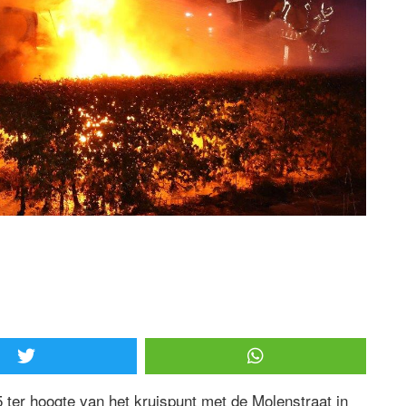
ter hoogte van het kruispunt met de Molenstraat in