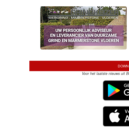
DOWNL
Voor het laatste nieuws uit 