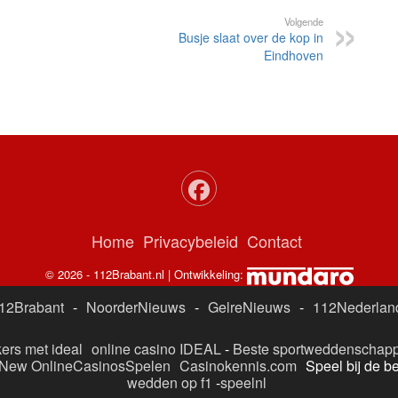
Volgende
Busje slaat over de kop in
Eindhoven
Home
Privacybeleid
Contact
© 2026 - 112Brabant.nl | Ontwikkeling:
12Brabant
-
NoorderNieuws
-
GelreNieuws
-
112Nederlan
rs met ideal
online casino IDEAL
-
Beste sportweddenschappe
New OnlineCasinosSpelen
Casinokennis.com
Speel bij de b
wedden op f1
-
speelnl