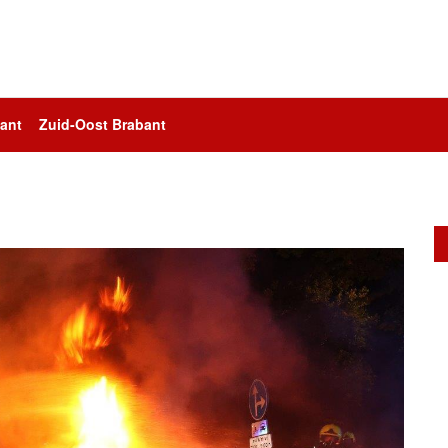
ant
Zuid-Oost Brabant