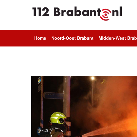
Home
Noord-Oost Brabant
Midden-West Brab