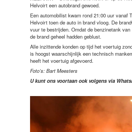
Helvoirt een autobrand gewoed.
Een automobilist kwam rond 21:00 uur vanaf Ti
Helvoirt toen de auto in brand vloog. De bra
vuur te bestrijden. Omdat de benzinetank van 
de brand geheel hadden geblust.
Alle inzittende konden op tijd het voertuig z
is hoogst waarschijnlijk een technisch mankem
heeft het voertuig afgevoerd.
Foto’s: Bart Meesters
U kunt ons voortaan ook volgens via What