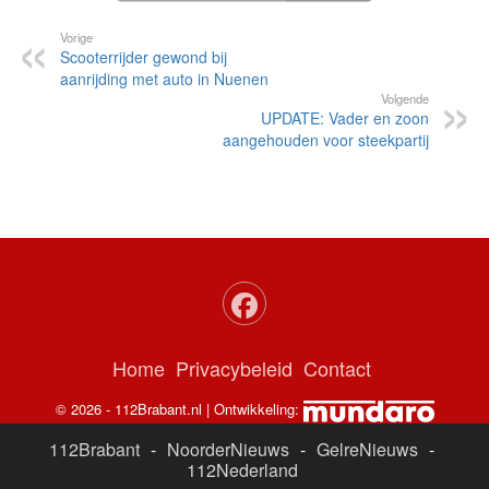
Vorige
Scooterrijder gewond bij
aanrijding met auto in Nuenen
Volgende
UPDATE: Vader en zoon
aangehouden voor steekpartij
Home
Privacybeleid
Contact
© 2026 - 112Brabant.nl | Ontwikkeling:
112Brabant
-
NoorderNieuws
-
GelreNieuws
-
112Nederland