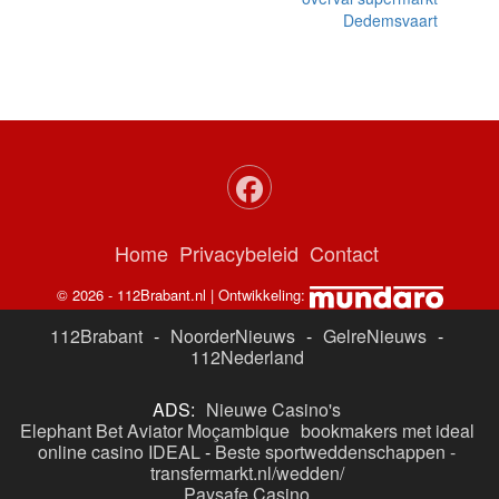
Dedemsvaart
Home
Privacybeleid
Contact
© 2026 - 112Brabant.nl | Ontwikkeling:
112Brabant
-
NoorderNieuws
-
GelreNieuws
-
112Nederland
ADS:
Nieuwe Casino's
Elephant Bet Aviator Moçambique
bookmakers met ideal
online casino IDEAL
-
Beste sportweddenschappen -
transfermarkt.nl/wedden/
Paysafe Casino