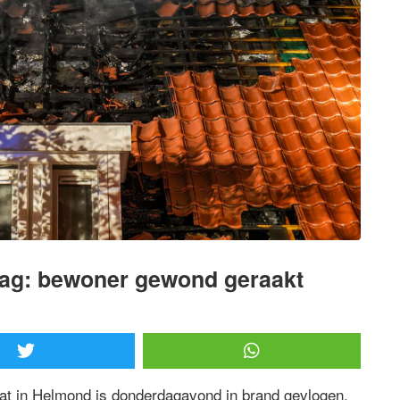
lag: bewoner gewond geraakt
at in Helmond is donderdagavond in brand gevlogen,