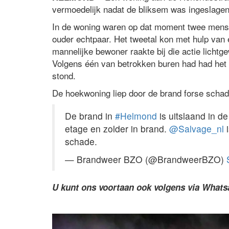
vermoedelijk nadat de bliksem was ingeslagen
In de woning waren op dat moment twee men
ouder echtpaar. Het tweetal kon met hulp van
mannelijke bewoner raakte bij die actie licht
Volgens één van betrokken buren had had het st
stond.
De hoekwoning liep door de brand forse schade
De brand in
#Helmond
is uitslaand in d
etage en zolder in brand.
@Salvage_nl
i
schade.
— Brandweer BZO (@BrandweerBZO)
U kunt ons voortaan ook volgens via What