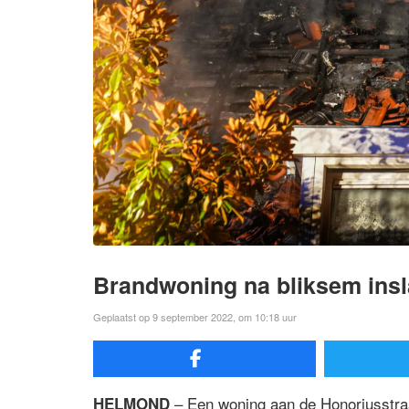
Brandwoning na bliksem ins
Geplaatst op 9 september 2022, om 10:18 uur
– Een woning aan de Honoriusstra
HELMOND