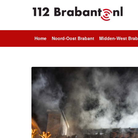
Home
Noord-Oost Brabant
Midden-West Brab