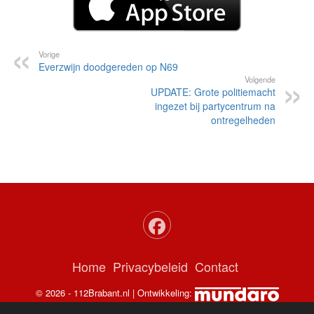
Vorige
Everzwijn doodgereden op N69
Volgende
UPDATE: Grote politiemacht
ingezet bij partycentrum na
ontregelheden
Home
Privacybeleid
Contact
© 2026 - 112Brabant.nl | Ontwikkeling: